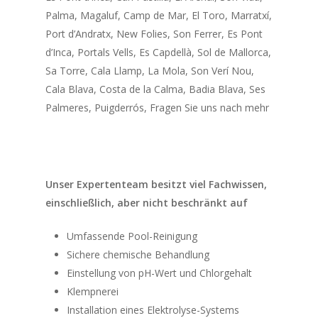
Über Uns
Reinigung | Hausbet
Palma, Magaluf, Camp de Mar, El Toro, Marratxí,
auf Mallorca
Port d’Andratx, New Folies, Son Ferrer, Es Pont
Kontakt
d’Inca, Portals Vells, Es Capdellà, Sol de Mallorca,
Poolservice Mallorca
Deutsch
Sa Torre, Cala Llamp, La Mola, Son Verí Nou,
Gartenservice
Cala Blava, Costa de la Calma, Badia Blava, Ses
English
Reparaturen &
Palmeres, Puigderrós, Fragen Sie uns nach mehr
Español
Verbesserungen
Русский
Unser Expertenteam besitzt viel Fachwissen,
einschließlich, aber nicht beschränkt auf
Umfassende Pool-Reinigung
Sichere chemische Behandlung
Einstellung von pH-Wert und Chlorgehalt
Klempnerei
Installation eines Elektrolyse-Systems