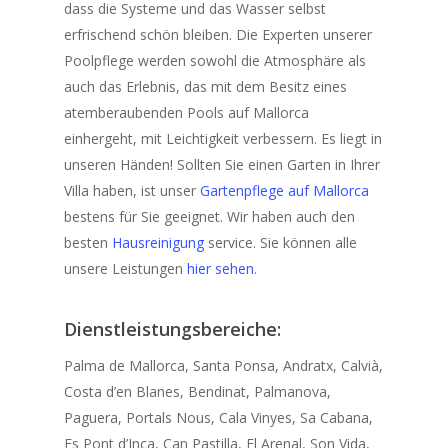
dass die Systeme und das Wasser selbst
erfrischend schön bleiben. Die Experten unserer
Poolpflege werden sowohl die Atmosphäre als
auch das Erlebnis, das mit dem Besitz eines
atemberaubenden Pools auf Mallorca
einhergeht, mit Leichtigkeit verbessern. Es liegt in
unseren Händen! Sollten Sie einen Garten in Ihrer
Villa haben, ist unser
Gartenpflege auf Mallorca
bestens für Sie geeignet. Wir haben auch den
besten
Hausreinigung
service. Sie können alle
unsere Leistungen
hier sehen
.
Dienstleistungsbereiche:
Palma de Mallorca, Santa Ponsa, Andratx, Calvià,
home
Costa d’en Blanes, Bendinat, Palmanova,
Leistungen
Paguera, Portals Nous, Cala Vinyes, Sa Cabana,
Es Pont d’Inca, Can Pastilla, El Arenal, Son Vida,